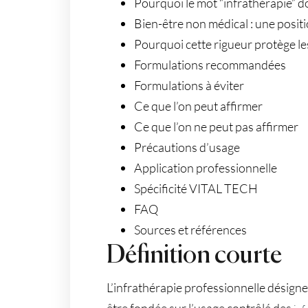
Pourquoi le mot “infrathérapie” do
Bien-être non médical : une position
Pourquoi cette rigueur protège le
Formulations recommandées
Formulations à éviter
Ce que l’on peut affirmer
Ce que l’on ne peut pas affirmer
Précautions d’usage
Application professionnelle
Spécificité VITAL TECH
FAQ
Sources et références
Définition courte
L’infrathérapie professionnelle désign
être fondée sur l’usage contrôlé des