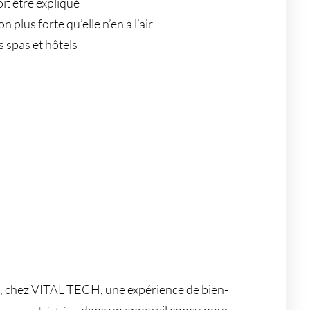
it être expliqué
 plus forte qu’elle n’en a l’air
s spas et hôtels
e, chez VITAL TECH, une expérience de bien-
, dans un appareil conçu pour