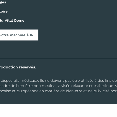
ges
toire
du Vital Dome
 votre machine à IRL
roduction réservés.
spositifs médicaux. Ils ne doivent pas être utilisés à des fins d
cadre de bien-être non médical, à visée relaxante et esthétique
nçaise et européenne en matière de bien-être et de publicité no