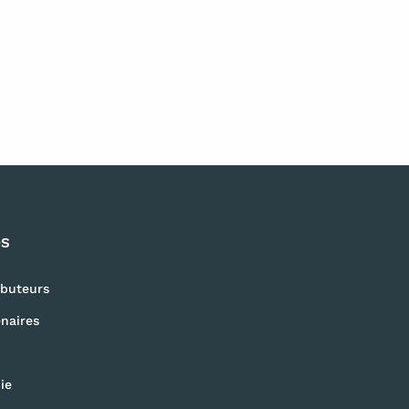
OS
ibuteurs
naires
ie