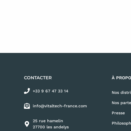
CONTACTER
À PROP
+33 9 67 47 33 14
Nos distr
Nos parte
info@vitaltech-france.com
Presse
25 rue hamelin
Philosoph
27700 les andelys